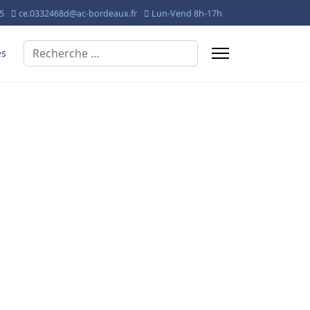
95
ce.0332468d@ac-bordeaux.fr
Lun-Vend 8h-17h
Valider
és