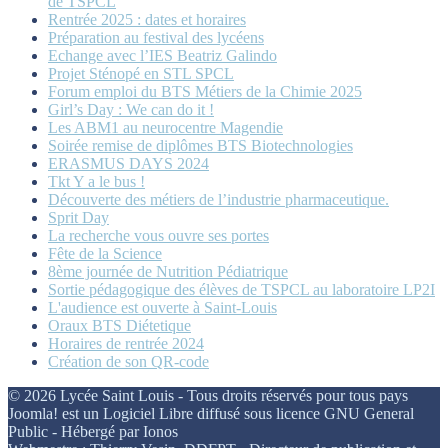
de TSPCL
Rentrée 2025 : dates et horaires
Préparation au festival des lycéens
Echange avec l’IES Beatriz Galindo
Projet Sténopé en STL SPCL
Forum emploi du BTS Métiers de la Chimie 2025
Girl’s Day : We can do it !
Les ABM1 au neurocentre Magendie
Soirée remise de diplômes BTS Biotechnologies
ERASMUS DAYS 2024
Tkt Y a le bus !
Découverte des métiers de l’industrie pharmaceutique.
Sprit Day
La recherche vous ouvre ses portes
Fête de la Science
8ème journée de Nutrition Pédiatrique
Sortie pédagogique des élèves de TSPCL au laboratoire LP2I
L'audience est ouverte à Saint-Louis
Oraux BTS Diétetique
Horaires de rentrée 2024
Création de son QR-code
© 2026 Lycée Saint Louis - Tous droits réservés pour tous pays
Joomla! est un Logiciel Libre diffusé sous licence GNU General
Public - Hébergé par Ionos