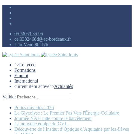
05 56 69 35 95
ce.0332468d@ac-bordeaux.fr
Lun-Vend 8h-17h
">
Le lycée
Formations
Emploi
International
current-item active">
Actualités
Valider
Portes ouvertes 2026
La Glycolyse : Le Premier Pas Vers l'Énergie Cellulaire
Journée NAH lutte contre le harcèlement
La nouvelle equipe du CVL.
Découverte de l’Institut d’Optique d’Aquitaine par les élèves