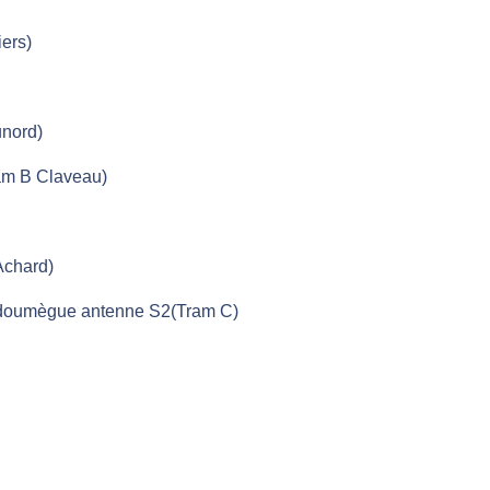
ers)
unord)
ram B Claveau)
Achard)
Ladoumègue antenne S2(Tram C)