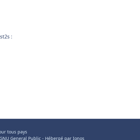
st2s :
our tous pays
e GNU General Public - Hébergé par Ionos