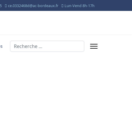
95
ce.0332468d@ac-bordeaux.fr
Lun-Vend 8h-17h
Valider
és