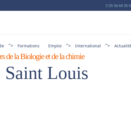
05 56 69 35 
">
">
">
cée
Formations
Emploi
International
Actualit
s de la Biologie et de la chimie
 Saint Louis