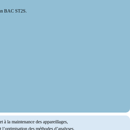
d’un BAC ST2S.
 et à la maintenance des appareillages,
et l’optimisation des méthodes d’analyses.