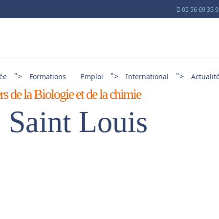
05 56 69 35 
">
">
">
cée
Formations
Emploi
International
Actualit
s de la Biologie et de la chimie
 Saint Louis