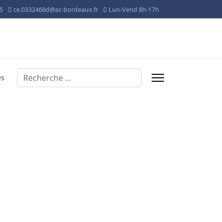
95
ce.0332468d@ac-bordeaux.fr
Lun-Vend 8h-17h
Valider
és
Type 2 or more characters for results.