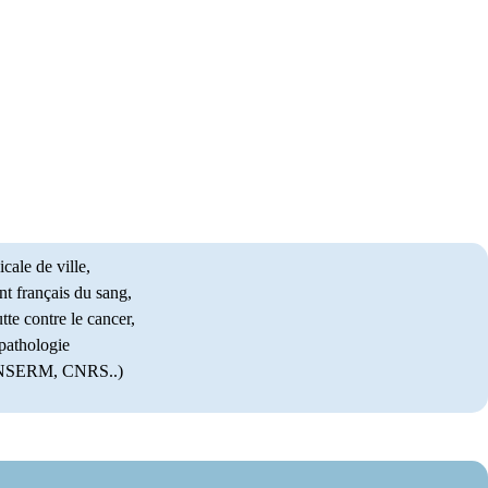
cale de ville,
nt français du sang,
tte contre le cancer,
pathologie
(INSERM, CNRS..)