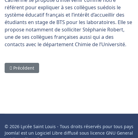
Catherine se propose d’intervenir comme notre
référent pour expliquer à ses collègues suédois le
système éducatif français et l’intérêt d’accueillir des
étudiants en stage de BTS pour les laboratoires. Elle se
propose notamment de solliciter Stéphanie Robert,
une de ses collègues françaises aussi qui a des
contacts avec le département Chimie de l’Université.
Article précédent : Mobilité enseignante au Danemark - nov
Précédent
© 2026 Lycée Saint Louis - Tous droits réservés pour tous pays
Joomla! est un Logiciel Libre diffusé sous licence GNU General