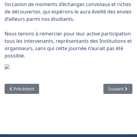
l’occasion de moments d’échanges conviviaux et riches
de découvertes, qui espérons-le aura éveillé des envies
d’ailleurs parmi nos étudiants.
Nous tenons à remercier pour leur active participation
tous les intervenants, représentants des Institutions et
organiseurs, sans qui cette journée n’aurait pas été
possible.
Article précédent : Erasmus Days 2023
Article suiva
Précédent
Suivant