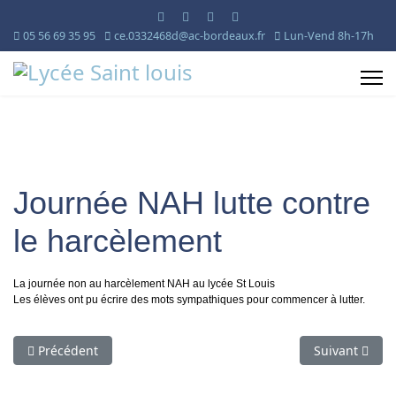
05 56 69 35 95
ce.0332468d@ac-bordeaux.fr
Lun-Vend 8h-17h
Journée NAH lutte contre
le harcèlement
La journée non au harcèlement NAH au lycée St Louis
Les élèves ont pu écrire des mots sympathiques pour commencer à lutter.
Article précédent : La Glycolyse : Le Premier Pas Vers l'Énergie
Article suivan
Précédent
Suivant