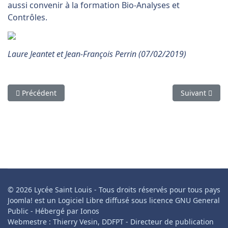
aussi convenir à la formation Bio-Analyses et
Contrôles.
Laure Jeantet et Jean-François Perrin (07/02/2019)
Article précédent : Mobilité enseignante au Danemark - nov
Article suiva
Précédent
Suivant
© 2026 Lycée Saint Louis - Tous droits réservés pour tous pays
Joomla! est un Logiciel Libre diffusé sous licence GNU General
Public - Hébergé par Ionos
Webmestre : Thierry Vesin, DDFPT - Directeur de publication