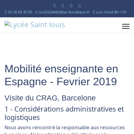
05 56 69 35 95
ce.0332468d@ac-bordeaux.fr
Lun-Vend 8h-17h
Mobilité enseignante en
Espagne - Fevrier 2019
Visite du CRAG, Barcelone
1 - Considérations administratives et
logistiques
Nous avons rencontré la responsable aux ressources