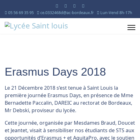
05 56 69 35 95
ce.0332468d@ac-bordeaux.fr
Lun-Vend 8h-17h
Erasmus Days 2018
Le 21 Décembre 2018 s’est tenue à Saint Louis la
première journée Erasmus Days, en présence de Mme
Bernadette Paccalin, DAREIC au rectorat de Bordeaux,
Mr Debski, proviseur du lycée.
Cette journée, organisée par Mesdames Braud, Doucet
et Jeantet, visait à sensibiliser nos étudiants de STS aux
opportunités d’Erasmus + et AquitaPro, avec le soutien